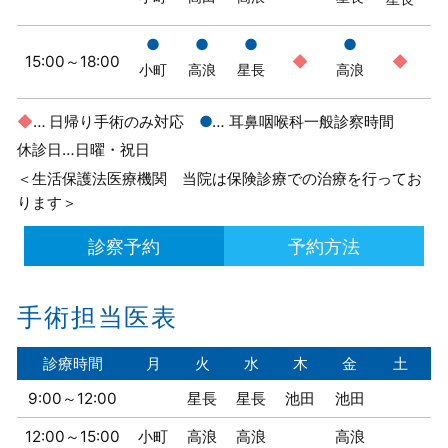
●
●
●
●
15:00～18:00
◆
◆
小町
高浪
星長
高浪
◆
…
日帰り手術のみ対応
●
…
耳鼻咽喉科一般診察時間
休診日…日曜・祝日
＜生活保護法医療機関 当院は保険診療での治療を行ってお
ります＞
診察予約
予約方法
手術担当医表
診療時間
月
火
水
木
金
土
9:00～12:00
星長
星長
池田
池田
12:00～15:00
小町
高浪
高浪
高浪