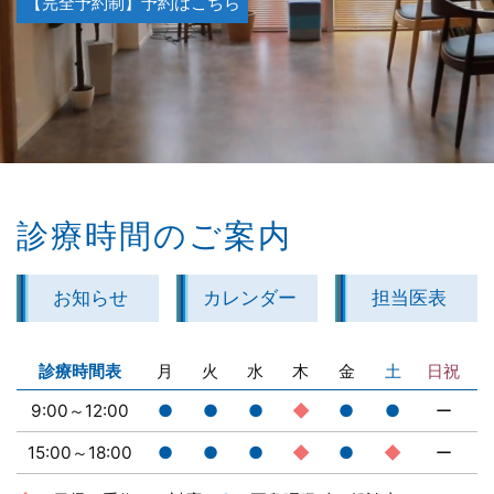
【完全予約制】予約はこちら
診療時間のご案内
お知らせ
カレンダー
担当医表
診療時間表
月
火
水
木
金
土
日祝
9:00～12:00
●
●
●
◆
●
●
ー
15:00～18:00
●
●
●
◆
●
◆
ー