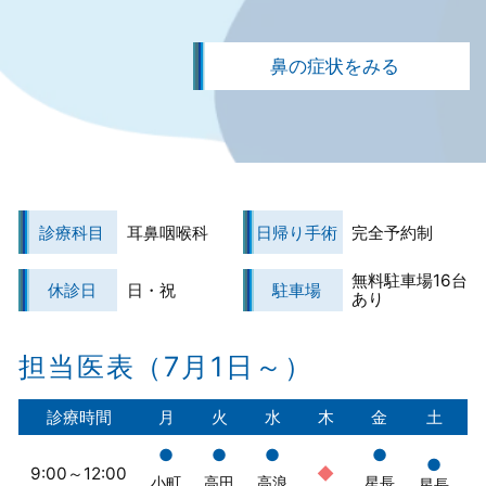
鼻の症状をみる
診療科目
耳鼻咽喉科
日帰り手術
完全予約制
無料駐車場16台
休診日
日・祝
駐車場
あり
担当医表（7月1日～）
診療時間
月
火
水
木
金
土
●
●
●
●
●
9:00～12:00
◆
小町
高田
高浪
星長
星長