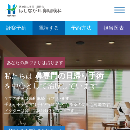
診察
予約
電話する
予約
方法
担当医
表
あなたの鼻づまりは治ります
鼻専門の日帰り手術
私たちは
を中心として治療しています
全ての手術は局所麻酔下に行います。
手術が不安な方は手術中に眠たくなる薬の使用も可能です。
ドクターは皆、臨床経験20年以上です。