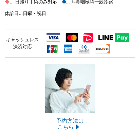
◆
…
日帰り手術のみ対応
●
…
耳鼻咽喉科一般診察
休診日…日曜・祝日
キャッシュレス
決済対応
予約方法は
こちら